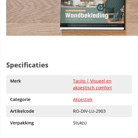
Specificaties
Merk
Tacito | Visueel en
akoestisch comfort
Categorie
Akoestiek
Artikelcode
RO-DIV-LU-2903
Verpakking
Stuk(s)