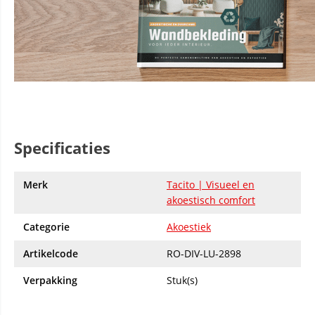
Specificaties
Merk
Tacito | Visueel en
akoestisch comfort
Categorie
Akoestiek
Artikelcode
RO-DIV-LU-2898
Verpakking
Stuk(s)