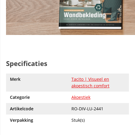
Specificaties
Merk
Tacito | Visueel en
akoestisch comfort
Categorie
Akoestiek
Artikelcode
RO-DIV-LU-2441
Verpakking
Stuk(s)