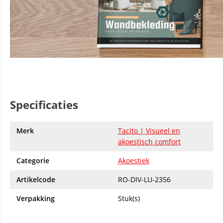
Specificaties
Merk
Tacito | Visueel en
akoestisch comfort
Categorie
Akoestiek
Artikelcode
RO-DIV-LU-2356
Verpakking
Stuk(s)