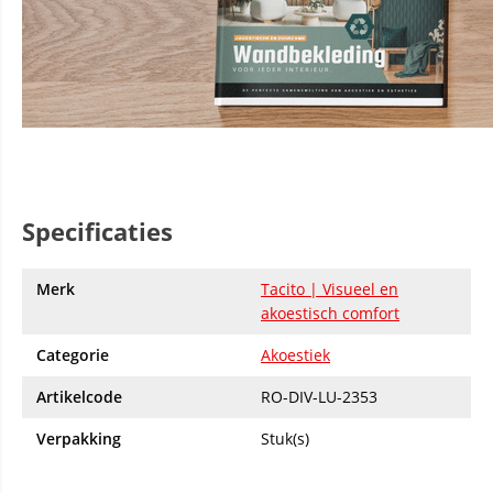
Specificaties
Merk
Tacito | Visueel en
akoestisch comfort
Categorie
Akoestiek
Artikelcode
RO-DIV-LU-2353
Verpakking
Stuk(s)