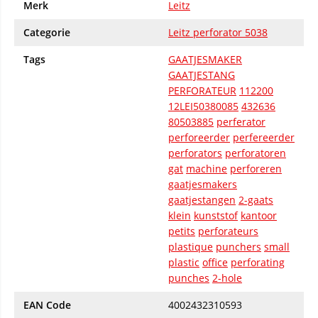
Merk
Leitz
Categorie
Leitz perforator 5038
Tags
GAATJESMAKER
GAATJESTANG
PERFORATEUR
112200
12LEI50380085
432636
80503885
perferator
perforeerder
perfereerder
perforators
perforatoren
gat
machine
perforeren
gaatjesmakers
gaatjestangen
2-gaats
klein
kunststof
kantoor
petits
perforateurs
plastique
punchers
small
plastic
office
perforating
punches
2-hole
EAN Code
4002432310593