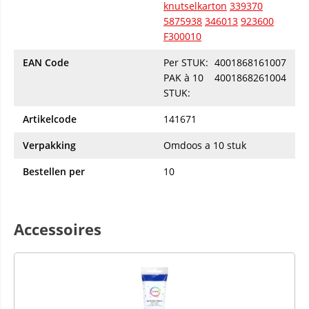
knutselkarton
339370
5875938
346013
923600
F300010
EAN Code
Per STUK:
4001868161007
PAK à 10
4001868261004
STUK:
Artikelcode
141671
Verpakking
Omdoos a 10 stuk
Bestellen per
10
Accessoires