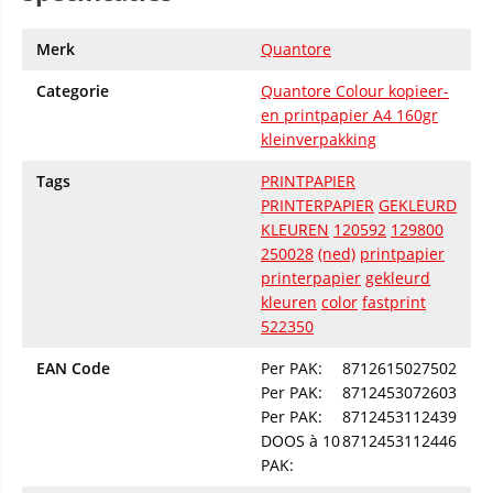
Merk
Quantore
Categorie
Quantore Colour kopieer-
en printpapier A4 160gr
kleinverpakking
Tags
PRINTPAPIER
PRINTERPAPIER
GEKLEURD
KLEUREN
120592
129800
250028
(ned)
printpapier
printerpapier
gekleurd
kleuren
color
fastprint
522350
EAN Code
Per PAK:
8712615027502
Per PAK:
8712453072603
Per PAK:
8712453112439
DOOS à 10
8712453112446
PAK: