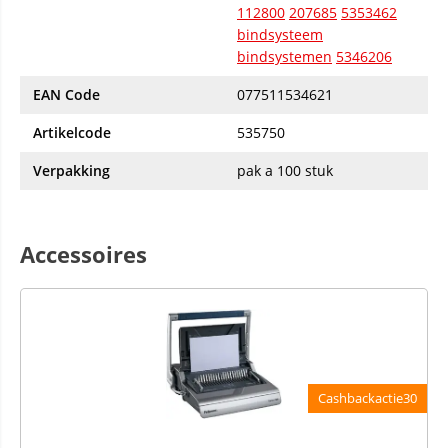
112800
207685
5353462
bindsysteem
bindsystemen
5346206
EAN Code
077511534621
Artikelcode
535750
Verpakking
pak a 100 stuk
Accessoires
Cashbackactie30