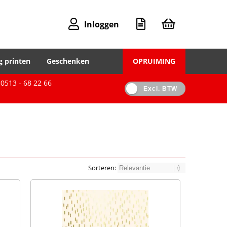
Inloggen
g printen
Geschenken
OPRUIMING
0513 - 68 22 66
Excl. BTW
Sorteren: