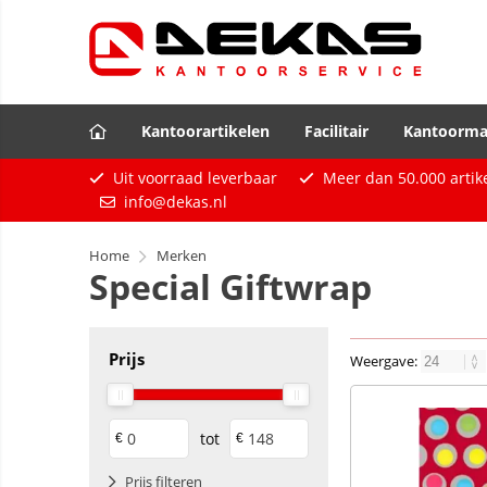
Kantoorartikelen
Facilitair
Kantoorma
Uit voorraad leverbaar
Meer dan
50.000
artik
info@dekas.nl
Home
Merken
Special Giftwrap
Prijs
Weergave:
tot
€
€
Prijs filteren