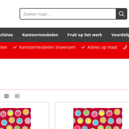
chines
Kantoormeubelen
Fruit op het werk
Voordeli
elen
Kantoormeubelen showroom
Advies op maat