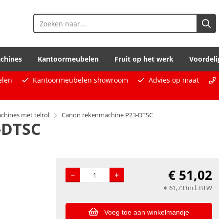
chines
Kantoormeubelen
Fruit op het werk
Voordeli
elen
Kantoormeubelen showroom
Advies op maat
hines met telrol
Canon rekenmachine P23-DTSC
-DTSC
€
51,02
€
61,73
Incl. BTW
Voeg toe aan winkelmandje