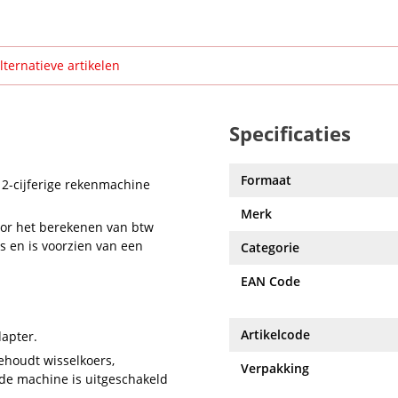
lternatieve artikelen
Specificaties
Formaat
12-cijferige rekenmachine
Merk
oor het berekenen van btw
s en is voorzien van een
Categorie
EAN Code
Artikelcode
dapter.
ehoudt wisselkoers,
Verpakking
s de machine is uitgeschakeld