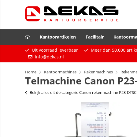
Kantoorartikelen
Facilitair
Kantoorma
Uit voorraad leverbaar
Meer dan
50.000
artik
info@dekas.nl
Home
Kantoormachines
Rekenmachines
Rekenmac
Telmachine Canon P23
Bekijk alles uit de categorie Canon rekenmachine P23-DTSC