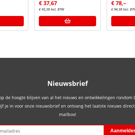
€
37,67
€
78,–
€
45,58
Incl. BTW
€
94,38
Incl. BT
Nieuwsbrief
 op de hoogte blijven van al het nieuws en ontwikkelingen rondom
ijf je in voor onze nieuwsbrief en ontvang het laatste nieuws direct 
mailbox!