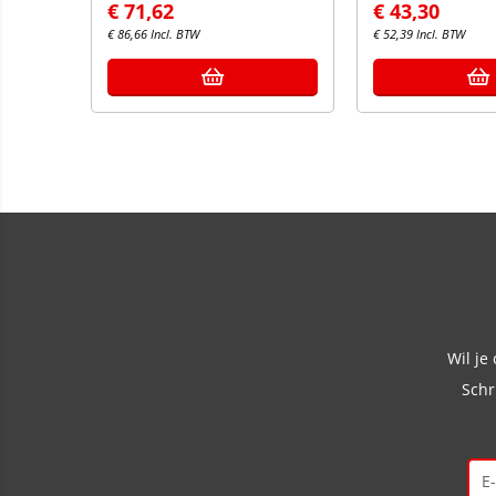
€
71,62
€
43,30
€
86,66
Incl. BTW
€
52,39
Incl. BTW
Wil je
Schr