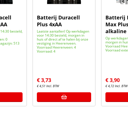
acell
Batterij Duracell
Batterij
xAA
Plus 4xAA
Max Plus
alkaline
14:30 besteld,
Laatste aantallen! Op werkdagen
voor 14:30 besteld, morgen in
Op werkdagen 
en: 0
huis of direct af te halen bij onze
morgen in hui
agazijn: 513
vestiging in Heerenveen.
Voorraad Hee
Voorraad Heerenveen: 4
Voorraad exte
Voorraad: 4
€
3,73
€
3,90
€
4,51
Incl. BTW
€
4,72
Incl. BTW