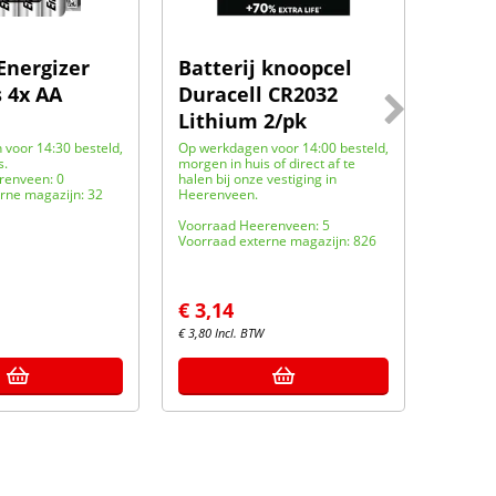
 Energizer
Batterij knoopcel
Batte
 4x AA
Duracell CR2032
penli
Lithium 2/pk
Ener
voor 14:30 besteld,
Op werkdagen voor 14:00 besteld,
Op werk
s.
morgen in huis of direct af te
morgen i
renveen: 0
halen bij onze vestiging in
halen bi
rne magazijn: 32
Heerenveen.
Heerenv
Voorraad Heerenveen: 5
Voorraa
Voorraad externe magazijn: 826
Voorraa
€
3,14
€
2,8
€
3,80
Incl. BTW
€
3,41
In