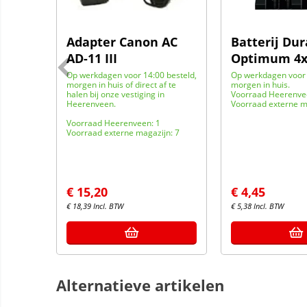
en
Adapter Canon AC
Batterij Dur
x
AD-11 III
Optimum 4
Op werkdagen voor 14:00 besteld,
Op werkdagen voor 
morgen in huis of direct af te
morgen in huis.
besteld,
halen bij onze vestiging in
Voorraad Heerenve
f te
Heerenveen.
Voorraad externe m
Voorraad Heerenveen: 1
Voorraad externe magazijn: 7
9
jn: 3120
Per 5 ROL
€
15,20
€
4,45
€
18,39
Incl. BTW
€
5,38
Incl. BTW
Alternatieve artikelen