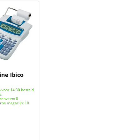
ne Ibico
voor 14:30 besteld,
s.
renveen: 0
rne magazijn: 10