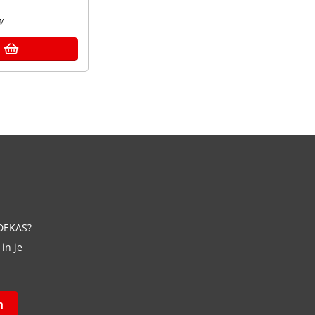
W
 DEKAS?
in je