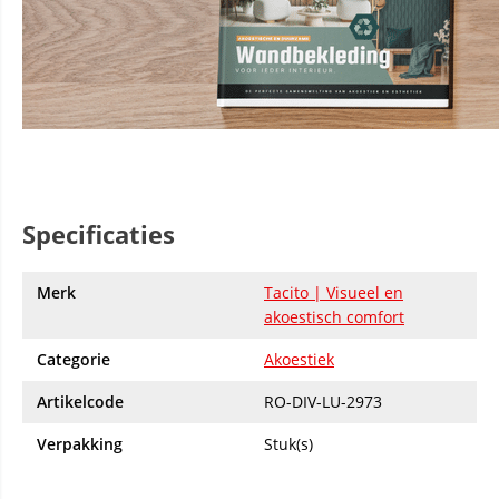
Specificaties
Merk
Tacito | Visueel en
akoestisch comfort
Categorie
Akoestiek
Artikelcode
RO-DIV-LU-2973
Verpakking
Stuk(s)